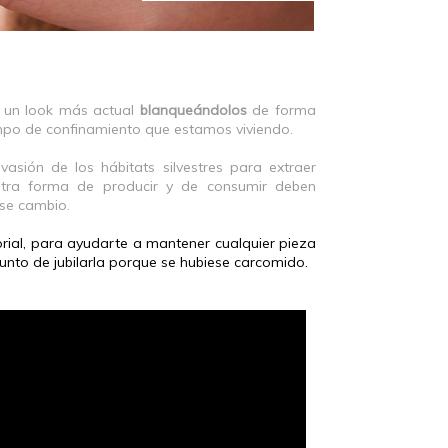
 un look más actual
blanqueándolos
de forma
empo de confinamiento que estamos viviendo.
sión de los hábitats silvestres para extraer
stra forma de producir y de consumir deben
ese cambio.
orial, para ayudarte a mantener cualquier pieza
nto de jubilarla porque se hubiese carcomido.