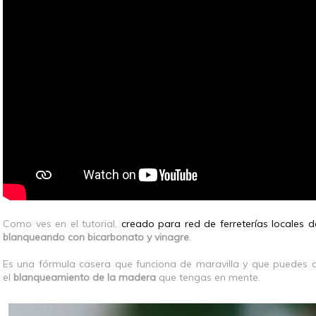
Como ves en el tutorial,
creado para red de ferreterías locales
blanqueando con bicarbonato y vinagre
.
Es una fórmula casera que funciona de maravilla y que puedes a
el
blanqueamiento de la madera
que tengas en mente.