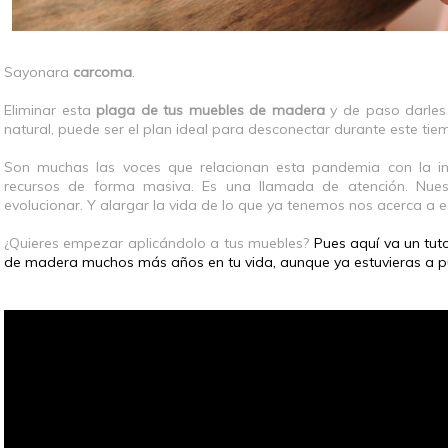
Sayonara
carcoma
.
Eliminar esta
plaga de tus muebles de madera
y de paso darles
natural, puede ser el plan ideal para desconectar durante este ti
Son muchas las voces que relacionan esta pandemia con la inva
recursos de forma masiva. Es una llamada de atención. Nue
evolucionar. Y alargar la vida de lo que ya tenemos nos acerca a 
¿Quieres empezar aplicándolo a tus muebles?
Pues aquí va un tut
de madera muchos más años en tu vida, aunque ya estuvieras a pu