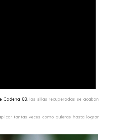
 de Cadena 88
, las sillas recuperadas se acaban
plicar tantas veces como quieras hasta lograr