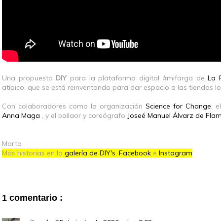
Una propuesta
DIY
para la plataforma digital #mifarga de
La 
atípico, que se está reinventando para dar espacio a las tiendas lo
Con colaboradores como la organización
Science for Change
, 
Anna Maga
, y el bailaor y coreógrafo
Joseé Manuel Álvarz de Flam
Marta
Más historias en la
galería de DIY's
,
Facebook
e
Instagram
1 comentario :