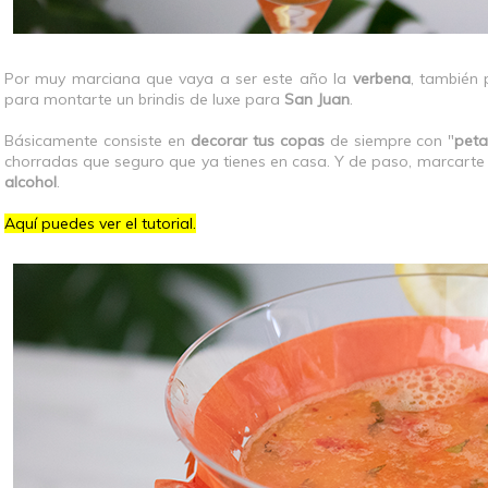
Por muy marciana que vaya a ser este año la
verbena
, también
para montarte un brindis de luxe para
San Juan
.
Básicamente consiste en
decorar tus copas
de siempre con "
peta
chorradas que seguro que ya tienes en casa. Y de paso, marcarte
alcohol
.
Aquí puedes ver el tutorial.