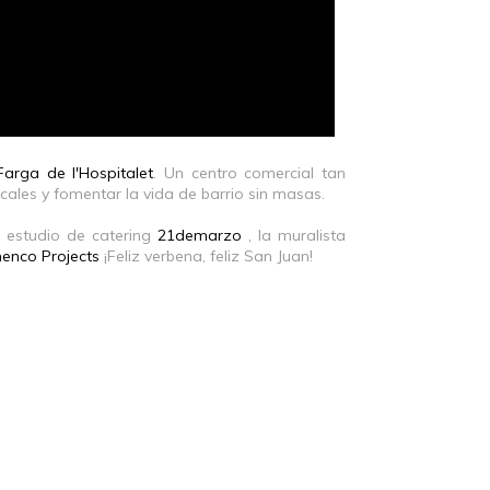
Farga de l'Hospitalet
. Un centro comercial tan
cales y fomentar la vida de barrio sin masas.
el estudio de catering
21demarzo
, la muralista
enco Projects
¡Feliz verbena, feliz San Juan!