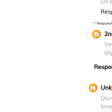
Un 
Res
Respues
2n
Ve
alg
Respo
Un
Qui
boi