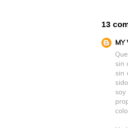
13 com
MY 
Que 
sin
sin
sido
soy
prop
colo