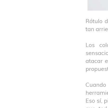
Rótulo d
tan arri
Los co
sensaci
atacar 
propuest
Cuando l
herramie
Eso sí, 