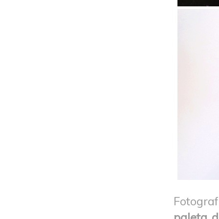
Fotogra
paleta d