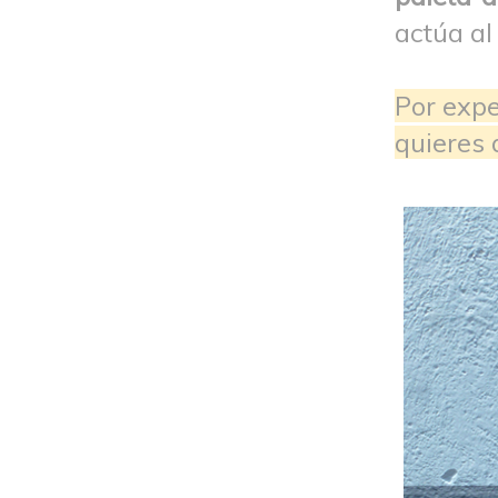
actúa al
Por expe
quieres 