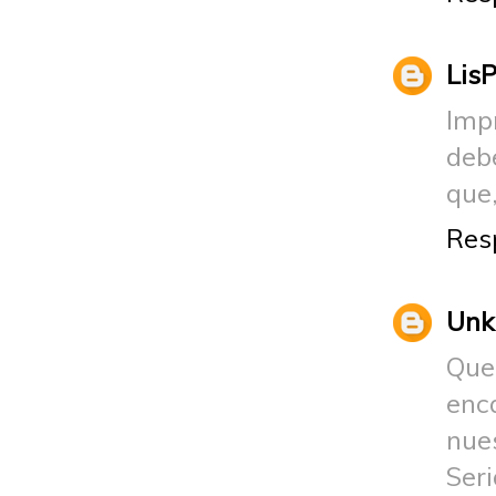
Lis
Impr
deb
que,
Res
Un
Que
enc
nue
Ser