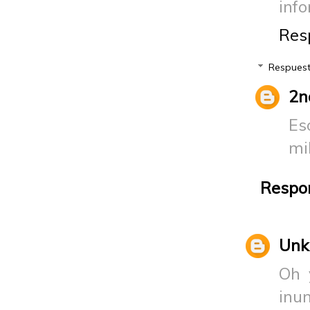
info
Res
Respues
2n
Es
mi
Respo
Un
Oh 
inun