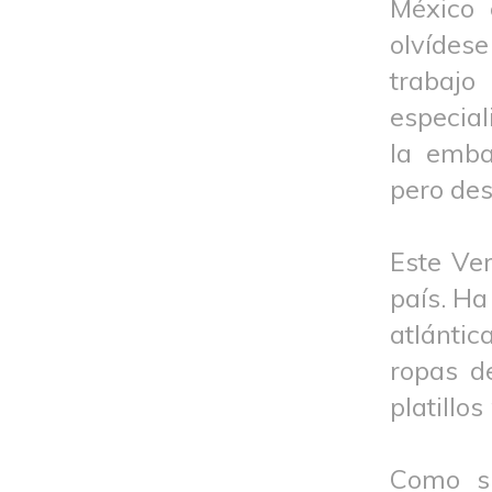
México 
olvídes
trabajo
especial
la emba
pero des
Este Ver
país. Ha
atlántic
ropas de
platillo
Como su