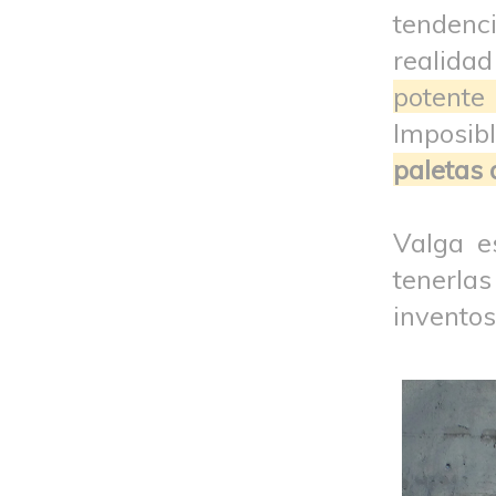
tendenci
realida
potent
Imposib
paletas 
Valga e
tenerl
invento