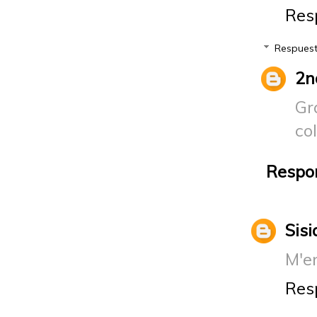
Res
Respues
2n
Gr
col
Respo
Sisi
M'en
Res