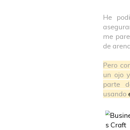
He podi
asegurar
me parec
de arena
Pero co
un ojo 
parte d
usando