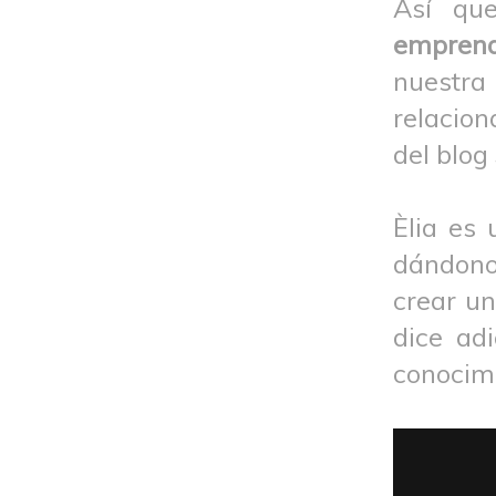
Así qu
empren
nuestra
relacion
del blog
Èlia es
dándonos
crear un
dice ad
conocim