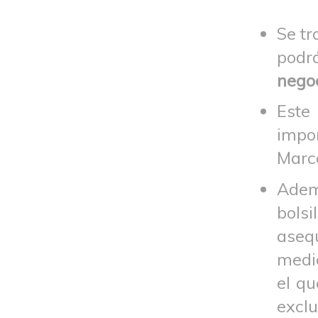
Se tr
podrá
negoc
Este
impor
Marc
Adem
bolsi
aseq
medi
el q
excl