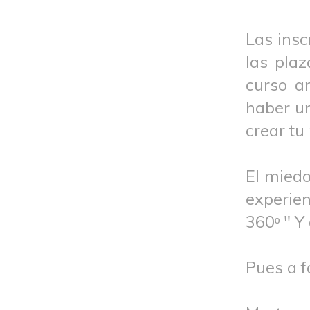
Las insc
las pla
curso a
haber un
crear tu
El mied
experien
360
" Y
º
Pues a f