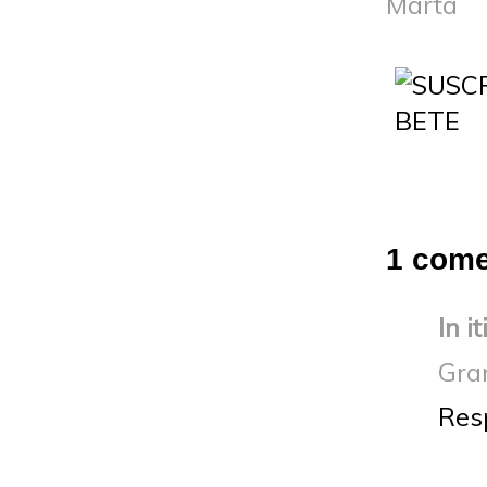
Marta
1 come
In i
Gra
Res