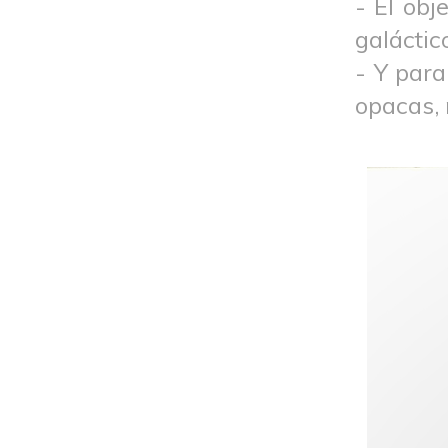
- El obj
galáctic
- Y par
opacas, 