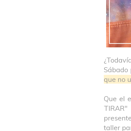
¿Todaví
Sábado p
que no 
Que el 
TIRAR"
present
taller p