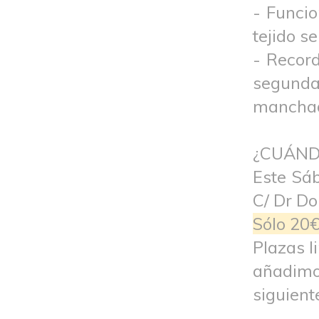
- Funcio
tejido s
- Reco
segunda
manchad
¿CUÁND
Este Sá
C/ Dr Do
Sólo 20
Plazas l
añadimos
siguient