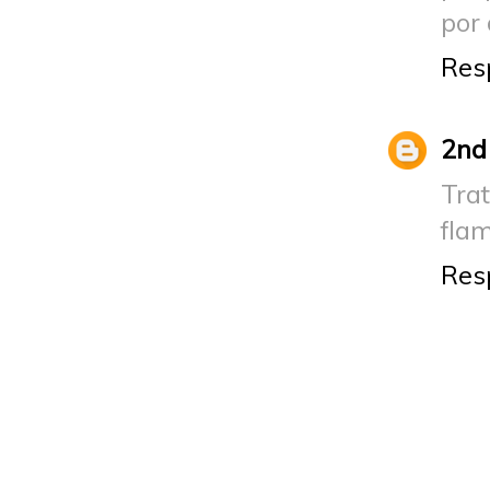
por 
Res
2nd
Tra
fla
Res