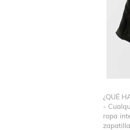
¿QUÉ H
- Cualqu
ropa int
zapatilla