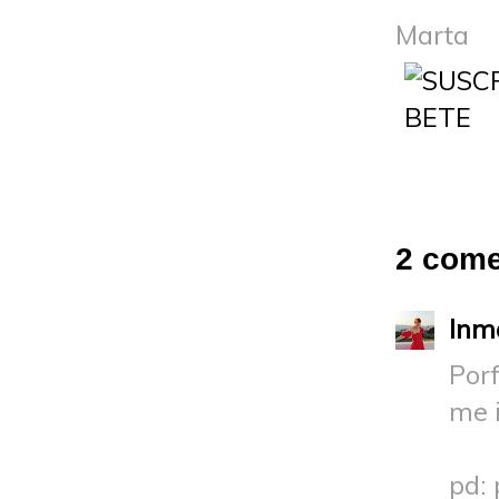
Marta
2 come
Inm
Porf
me i
pd: 