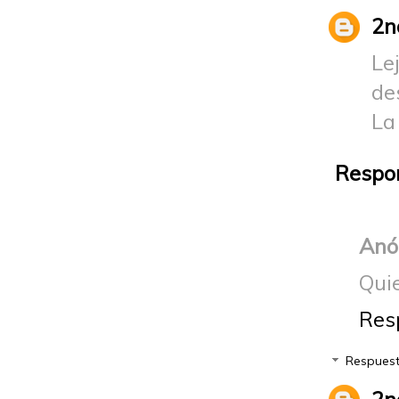
2n
Le
de
La
Respo
Anó
Qui
Res
Respues
2n