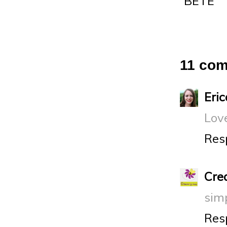
11 com
Eric
Love
Res
Cre
simp
Res