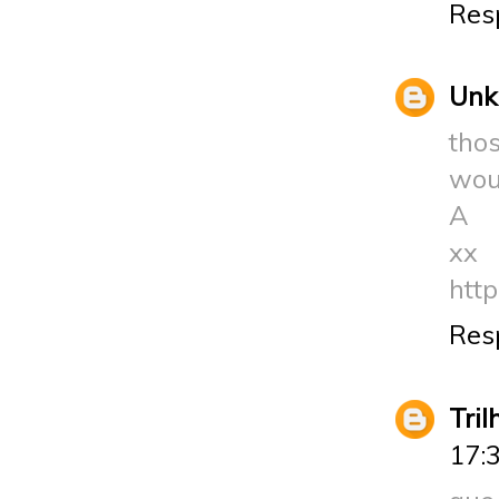
Res
Un
thos
woul
A
xx
htt
Res
Tri
17: