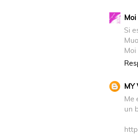
Moi
Si e
Mu
Moi
Res
MY 
Me 
un 
htt