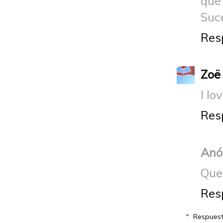
que 
Suce
Res
Zoë
I lo
Res
Anó
Que
Res
Respues