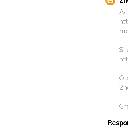
Aq
ht
ma
Si
ht
O 
2n
Gr
Respo