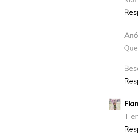
Res
Anó
Que 
Bes
Res
Fla
Tien
Res