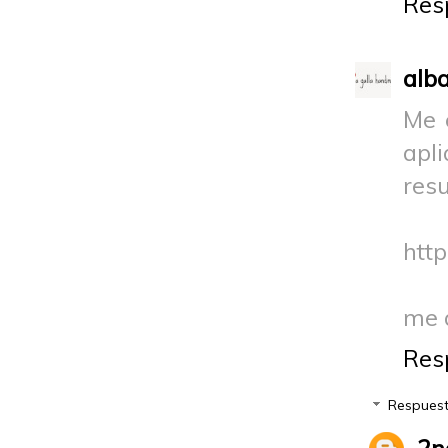
Res
alb
Me 
apl
resu
http
me d
Res
Respues
2n