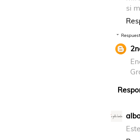
si 
Res
Respues
2n
En
Gr
Respo
alb
Este