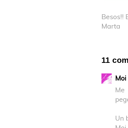
Besos!! 
Marta
11 com
Moi
Me 
peg
Un 
Moi