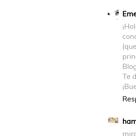
Em
¡Ho
cono
(qu
pri
Blo
Te 
¡Bu
Res
ham
mira